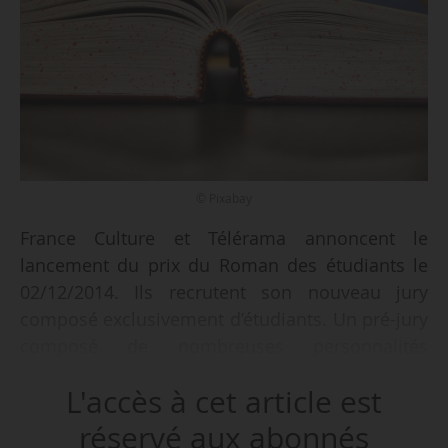
© Pixabay
France Culture et Télérama annoncent le
lancement du prix du Roman des étudiants le
02/12/2014. Ils recrutent son nouveau jury
composé exclusivement d’étudiants. Un pré-jury
composé de nombreuses personnalités
sélectionnera les nouveaux jurés. Une fois
L'accès à cet article est
composé, le nouveau jury devra choisir un titre
parmi une liste de dix romans français parus
réservé aux abonnés