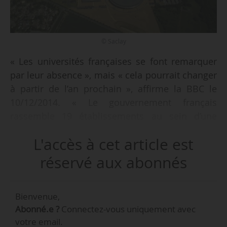
© Saclay
« Les universités françaises se font remarquer
par leur absence », mais « cela pourrait changer
à partir de l’an prochain », affirme la BBC le
10/12/2014. « Le gouvernement français
rassemble 19 établissements au sein d’une
seule structure dans le but d’atteindre une
L'accès à cet article est
échelle permettant de concurrence Harvard ou
le MIT », poursuit-elle au sujet de la Comue
réservé aux abonnés
Paris-Saclay.
Bienvenue,
« Il y a un paysage très fragmenté dans les
Abonné.e ?
Connectez-vous uniquement avec
établissements d’enseignement supérieur. Nous
votre email.
regroupons ces institutions pour qu’elles