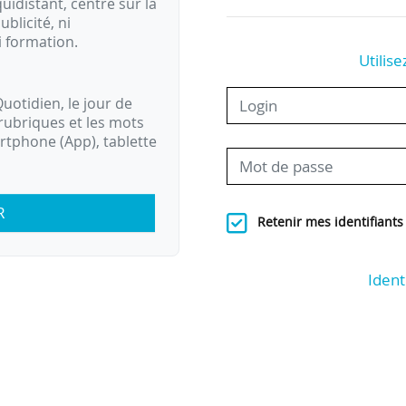
idistant, centré sur la
ublicité, ni
i formation.
Utilise
uotidien, le jour de
rubriques et les mots
artphone (App), tablette
R
Retenir mes identifiants
Ident