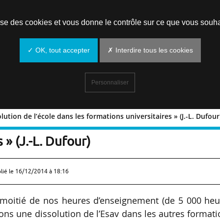
Prendre un rendez-vous
lise des cookies et vous donne le contrôle sur ce que vous souha
✓ OK, tout accepter
✗ Interdire tous les cookies
Personnaliser
lution de l’école dans les formations universitaires » (J.-L. Dufour
a dissolution de l’école dans les
 » (J.-L. Dufour)
lié le
16/12/2014 à 18:16
a moitié de nos heures d’enseignement (de 5 000 heu
tons une dissolution de l’Esav dans les autres format