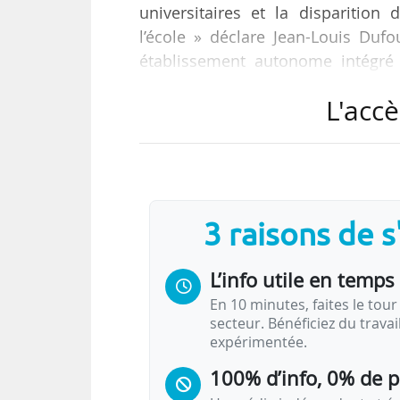
universitaires et la disparition
l’école » déclare Jean-Louis Dufou
établissement autonome intégré 
16/12/2014.
L'accè
L’université souhaite harmoniser 
licence et master à compter de 201
Une réunion est programmée le 
l’université, et Jean-Louis Dufour, 
3 raisons de 
« Nous sommes…
L’info utile en temps 
En 10 minutes, faites le tour 
secteur. Bénéficiez du trava
expérimentée.
100% d’info, 0% de 