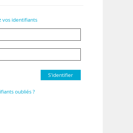
z vos identifiants
S'identifier
ifiants oubliés ?