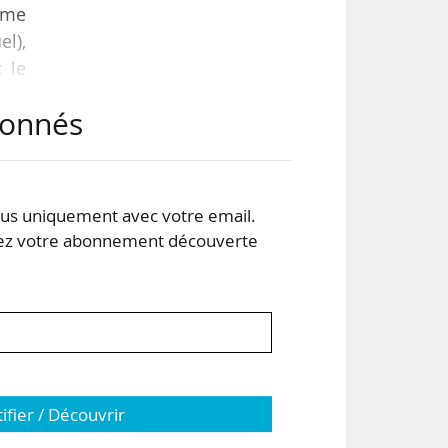
rme
el),
 le
abonnés
s en
sav.
 de
s uniquement avec votre email.
 votre abonnement découverte
tifier / Découvrir