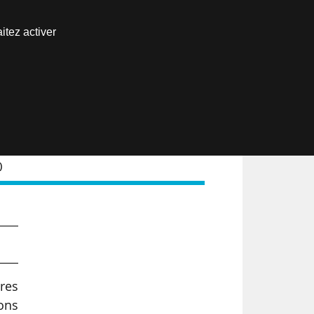
Nous joindre
itez activer
Espace abonné
EN
)
res
ions