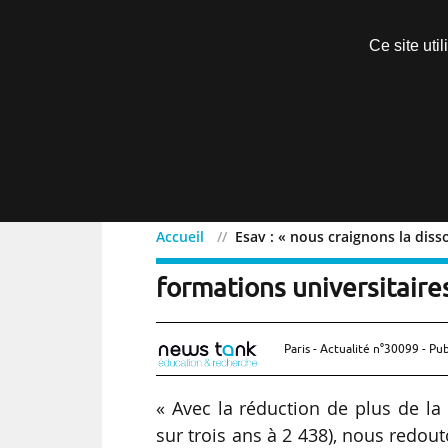
Découvrir sans engagement
Ce site uti
Menu
Accueil
Esav : « nous craignons la disso
Esav : « nous craignons l
formations universitaires
Paris - Actualité n°30099 - Pub
« Avec la réduction de plus de l
sur trois ans à 2 438), nous redou