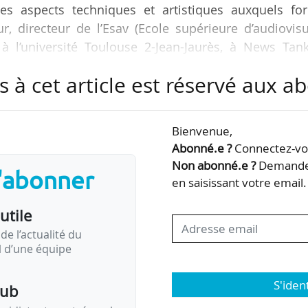
 des aspects techniques et artistiques auxquels fo
r, directeur de l’Esav (Ecole supérieure d’audiovisu
à l’université Toulouse 2-Jean-Jaurès, à News Tank
s à cet article est réservé aux 
les heures d’enseignement dans toutes ses formation
6, entraînant la suppression d’heures au sein de l’E
Bienvenue,
05/01/2015 entre Jean-Michel Minovez, président
Abonné.e ?
Connectez-vou
afin de négocier cette décision.
Non abonné.e ?
Demandez
s'abonner
en saisissant votre email.
utile
de l’actualité du
il d’une équipe
S'iden
pub