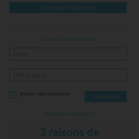
S'identifier / Découvrir
Utilisez vos identifiants
Bureau de l’Uneap élu le 22/11/2014 - © Uneap
…
1/1
Retenir mes identifiants
S'identifier
Identifiants oubliés ?
3 raisons de