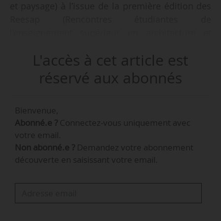
et paysage) à l’issue de la première édition des
Reesap (Rencontres étudiantes de
l’enseignement supérieur en architecture et
paysage), organisé du 20 au 22/11/2014 à Saint-
L'accès à cet article est
Étienne. Elle succède à Julien Leroy. Étudiante
en troisième année à l’Ensal (École nationale
réservé aux abonnés
supérieure d’architecture de Lyon), elle était
trésorière de l’organisation étudiante depuis
Bienvenue,
décembre 2013 et a présidé l’AAA Ensal,
Abonné.e ?
Connectez-vous uniquement avec
association étudiante d’aide au développement
votre email.
dans les domaines en lien avec l’architecture et
Non abonné.e ?
Demandez votre abonnement
la culture, de mars 2013 à mars 2014.
découverte en saisissant votre email.