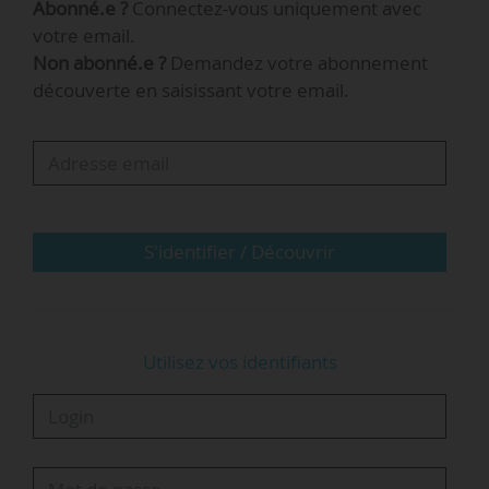
Abonné.e ?
Connectez-vous uniquement avec
2012) ».
votre email.
Non abonné.e ?
Demandez votre abonnement
Les propositions de Terra Nova ont trois
découverte en saisissant votre email.
objectifs : « augmenter le nombre de jeunes
obtenant un diplôme d’enseignement supérieur,
lutter contre les déterminismes sociaux de
l’orientation, et diminuer le taux d’échec à
l’université ».
S'identifier / Découvrir
Quelle sélection ?
La sélection à l’entrée
…
Utilisez vos identifiants