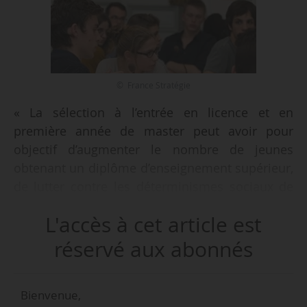
© France Stratégie
« La sélection à l’entrée en licence et en
première année de master peut avoir pour
objectif d’augmenter le nombre de jeunes
obtenant un diplôme d’enseignement supérieur,
de lutter contre les déterminismes sociaux de
l’orientation et de diminuer le taux d’échec à
L'accès à cet article est
l’université », estime le think tank Terra Nova,
dans une étude publiée le 15/12/2014. Selon le
réservé aux abonnés
think tank, la sélection est déjà bien en place :
« l’université non sélective attire à peine plus de
Bienvenue,
la moitié des bacheliers généraux (51 % en