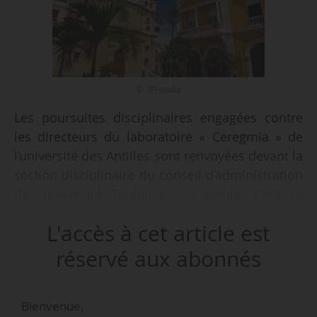
© @Fotolia
Les poursuites disciplinaires engagées contre
les directeurs du laboratoire « Ceregmia » de
l’université des Antilles sont renvoyées devant la
section disciplinaire du conseil d’administration
de l’université Toulouse 1 Capitole. C’est ce
qu’indique un « arrêt » du Cneser (Conseil
L'accès à cet article est
national de l’enseignement supérieur et de la
recherche) disciplinaire publié au bulletin
réservé aux abonnés
officiel le 11/12/2014. Selon des sources
proches du dossier contactées par News Tank,
Bienvenue,
« il a été jugé que l’affaire était devenue trop