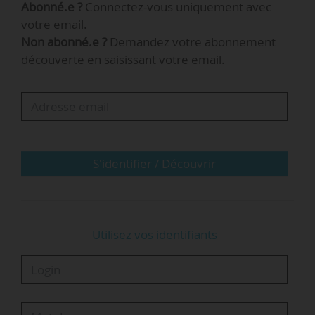
Abonné.e ?
Connectez-vous uniquement avec
sensible dans le contexte local (le conseil de
votre email.
discipline de l’université des Antilles), et que le
Non abonné.e ?
Demandez votre abonnement
conseil de discipline de l’université de Toulouse
découverte en saisissant votre email.
1 était plus à même de rendre une décision
juste et impartiale ».
Pour mémoire, Corinne Mencé-Caster, la présidente de
l’université des…
S'identifier / Découvrir
Utilisez vos identifiants