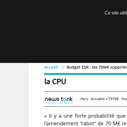
Découvrir sans engagement
Ce site uti
Menu
Accueil
Budget ESR : les 70M€ supprimé
Budget ESR : les 70M€ su
la CPU
Paris - Actualité n°29788 - Pub
« Il y a une forte probabilité qu
l’amendement “rabot“ de 70 M€ le 1