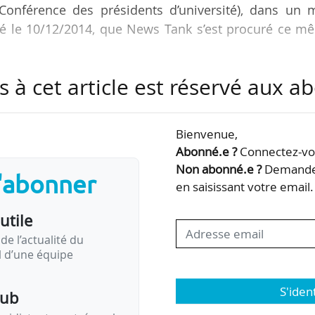
Conférence des présidents d’université), dans un m
ité le 10/12/2014, que News Tank s’est procuré ce m
s à cet article est réservé aux 
annoncer « l’annulation de l’amendement » lors du dîner au Palai
U le 12/12/2014.
Bienvenue,
Abonné.e ?
Connectez-vou
s avait immédiatement mobilisés » (Jean-Loup
Non abonné.e ?
Demandez
s'abonner
en saisissant votre email.
 source élyséenne, il y a une forte probabilité que le président d
utile
amendement “rabot“ de 70 M…
de l’actualité du
il d’une équipe
S'iden
pub