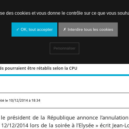
Prendre un rendez-vous
lise des cookies et vous donne le contrôle sur ce que vous souha
✓ OK, tout accepter
✗ Interdire tous les cookies
Personnaliser
s pourraient être rétablis selon la CPU
pprimés pourraient être rétablis selo
lié le
10/12/2014 à 18:34
e le président de la République annonce l’annulatio
2/12/2014 lors de la soirée à l’Elysée » écrit Jean-