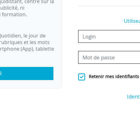
idistant, centré sur la
ublicité, ni
i formation.
Utilise
uotidien, le jour de
rubriques et les mots
artphone (App), tablette
R
Retenir mes identifiants
Ident