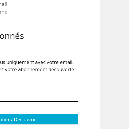
ail
ême
abonnés
s de
s uniquement avec votre email.
 votre abonnement découverte
e la
tifier / Découvrir