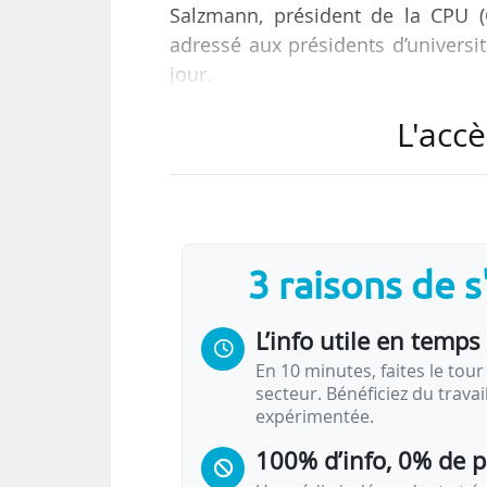
Salzmann, président de la CPU (
adressé aux présidents d’univers
jour.
L'accè
Le Président de la République pourrait 
l’Elysée organisé en l’honneur de la CP
« Cette mesure scandaleuse nou
3 raisons de 
Salzmann)
« Je tiens à vous informer que selon une
L’info utile en temps 
République annonce l’annulation de l’
En 10 minutes, faites le tour 
secteur. Bénéficiez du trava
expérimentée.
100% d’info, 0% de 