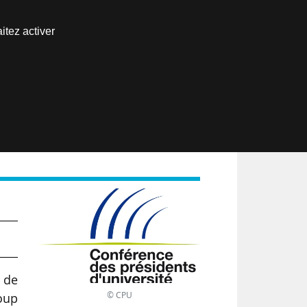
Nous joindre
itez activer
Espace abonné
EN
n
n de
© CPU
Loup