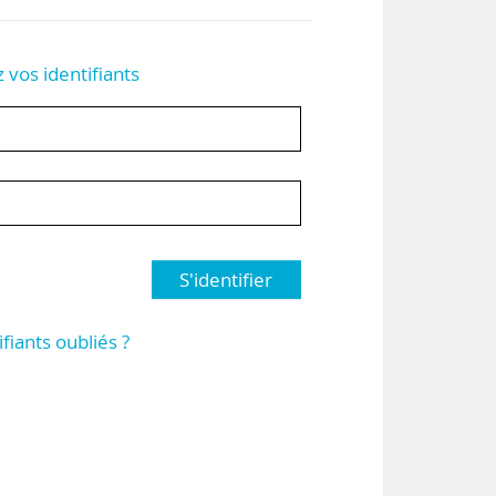
z vos identifiants
S'identifier
ifiants oubliés ?