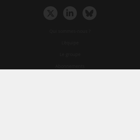
Qui sommes-nous ?
L‘équipe
Le groupe
Abonnements
Contact
Archives
CGA
Mentions légales
Confidentialité
Cookies