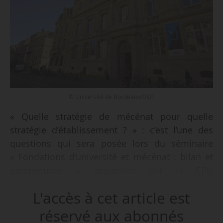
© Université de Bordeaux/GOT
« Quelle stratégie de mécénat pour quelle
stratégie d’établissement ? » : c’est l’une des
questions qui sera posée lors du séminaire
« Fondations d’université et mécénat : bilan et
perspectives », organisée par la CPU
(Conférence des présidents d’université) le
L'accès à cet article est
12/12/2014 à Paris. Cet événement sera
« l’occasion de réfléchir aux voies de
réservé aux abonnés