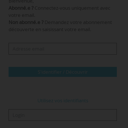
Bienvenue,
fonctionnement de l’IRD entrent en vigueur le
Abonné.e ?
Connectez-vous uniquement avec
04/12/2014.
votre email.
Non abonné.e ?
Demandez votre abonnement
1/1
découverte en saisissant votre email.
S'identifier / Découvrir
Utilisez vos identifiants