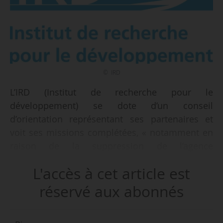
© IRD
L’IRD (Institut de recherche pour le
développement) se dote d’un conseil
d’orientation représentant ses partenaires et
voit ses missions complétées, « notamment en
raison de la suppression de l’agence
interétablissements de recherche pour le
L'accès à cet article est
développement » selon un décret du
03/12/2014, publié au JO le 05/12/2014.
réservé aux abonnés
Plusieurs autres modifications du