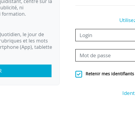
idistant, centré sur la
ublicité, ni
i formation.
Utilise
uotidien, le jour de
rubriques et les mots
artphone (App), tablette
R
Retenir mes identifiants
Ident