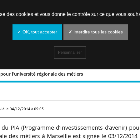
Prendre un rendez-vous
lise des cookies et vous donne le contrôle sur ce que vous souha
✓ OK, tout accepter
✗ Interdire tous les cookies
Personnaliser
pour l’université régionale des métiers
egion pour l’université régionale des
lié le
04/12/2014 à 09:05
e du PIA (Programme d’investissements d’avenir) pou
nale des métiers à Marseille est signée le 03/12/2014