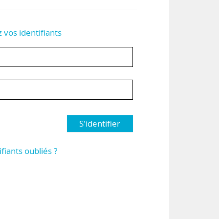
z vos identifiants
S'identifier
ifiants oubliés ?