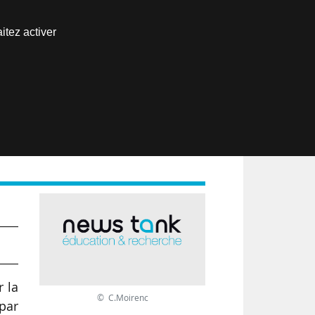
Nous joindre
itez activer
Espace abonné
EN
r la
© C.Moirenc
 par