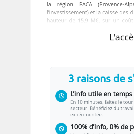
la région PACA (Provence-Alp
l’investissement) et la caisse des d
hauteur de 15,9 M€, sur un coût 
conseil régional verse quant à lui 
L'accè
livrée à la rentrée 2019 et regrou
Le projet de l’URM (université régiona
programme PIA, qui prévoit la formation
3 raisons de 
L’info utile en temps 
En 10 minutes, faites le tour 
secteur. Bénéficiez du trava
expérimentée.
100% d’info, 0% de 