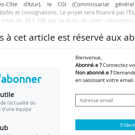
es-Côte d’Azur), le CGI (Commissariat généra
épôts et consignations. Le projet sera financé par l’Ét
total de 68,2 M€ par le biais de cette convention.
46,6 M€ pour la construction de l’université, qui doit 
s à cet article est réservé aux 
pera quatre CFA et des centres de ressources.
le des métiers) s’incrit dans le volet formation par alternanc
 de 75 000 apprentis et la création de…
Bienvenue,
Abonné.e ?
Connectez-vou
Non abonné.e ?
Demandez
s'abonner
en saisissant votre email.
utile
de l’actualité du
il d’une équipe
S'iden
pub