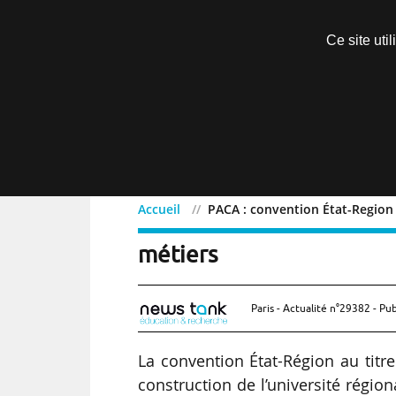
Découvrir sans engagement
Ce site uti
Menu
Accueil
PACA : convention État-Region 
PACA : convention État-R
métiers
Paris - Actualité n°29382 - Pub
La convention État-Région au titr
construction de l’université régio