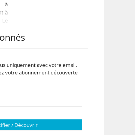
l à
at à
 Le
être
abonnés
e du
s uniquement avec votre email.
 votre abonnement découverte
tifier / Découvrir