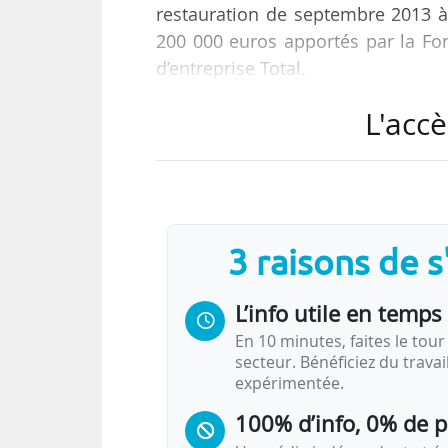
restauration de septembre 2013 à
200 000 euros apportés par la Fo
d’entreprise Total.
L'accè
L’inauguration se déroulera 
respectivement président et délég
Paris, François-Xavier Bieuville
Catherine Ferrant, déléguée généra
3 raisons de 
Partenariat entre la Fondation
L’info utile en temps 
En 10 minutes, faites le tour 
• La Fondation…
secteur. Bénéficiez du trava
expérimentée.
100% d’info, 0% de 