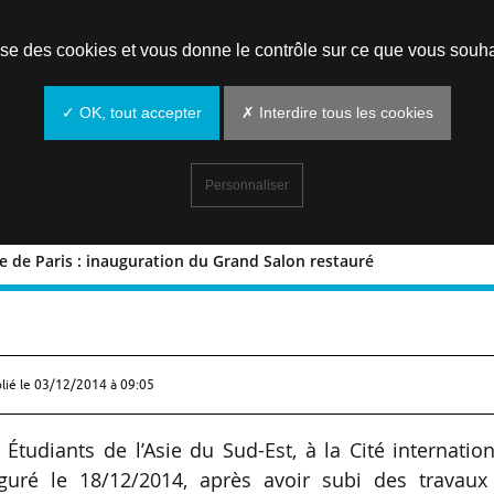
Prendre un rendez-vous
lise des cookies et vous donne le contrôle sur ce que vous souha
✓ OK, tout accepter
✗ Interdire tous les cookies
Personnaliser
re de Paris : inauguration du Grand Salon restauré
rsitaire de Paris : inauguration du Gra
lié le
03/12/2014 à 09:05
tudiants de l’Asie du Sud-Est, à la Cité internatio
auguré le 18/12/2014, après avoir subi des travaux