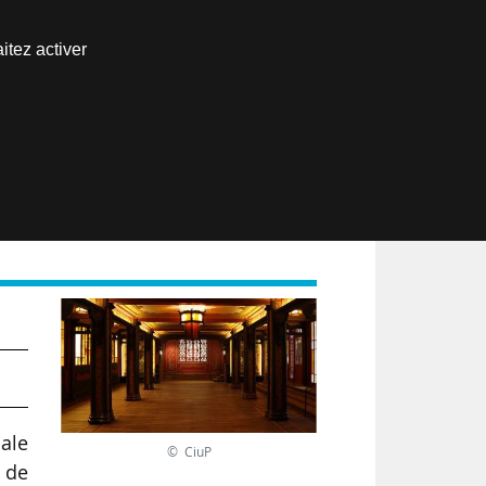
Nous joindre
itez activer
Espace abonné
EN
nd
nale
© CiuP
 de