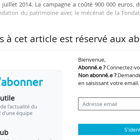
 juillet 2014. La campagne a coûté 900 000 euros, d
ndation du patrimoine avec le mécénat de la Fondat
s à cet article est réservé aux 
en présence de Marcel Pochard et Carine Cam
uée générale de la Cité internationale universitair
, directeur général de la Fondation du patrimoine,
Bienvenue,
le de la Fondation d’entreprise Total.
Abonné.e ?
Connectez-vou
Non abonné.e ?
Demandez
s'abonner
en saisissant votre email.
 d’entreprise Total et la Fondation du patrimoine
utile
de l’actualité du
il d’une équipe
S'iden
pub