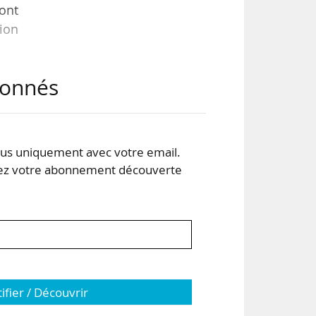
ont
ion
abonnés
by,
e de
 et
s uniquement avec votre email.
 votre abonnement découverte
tifier / Découvrir