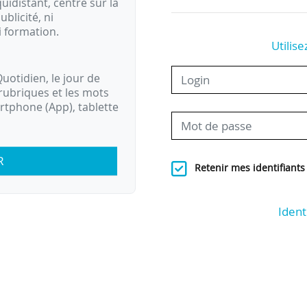
idistant, centré sur la
ublicité, ni
i formation.
Utilise
uotidien, le jour de
rubriques et les mots
artphone (App), tablette
R
Retenir mes identifiants
Ident