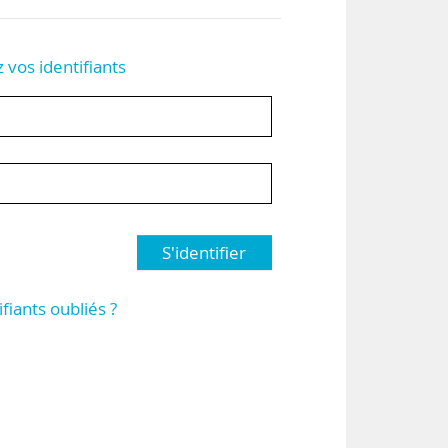
z vos identifiants
S'identifier
ifiants oubliés ?