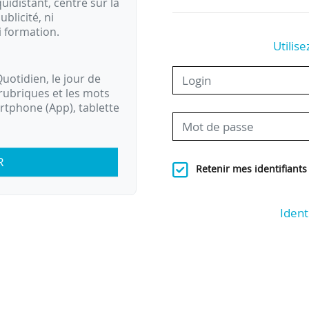
idistant, centré sur la
ublicité, ni
i formation.
Utilise
uotidien, le jour de
rubriques et les mots
artphone (App), tablette
R
Retenir mes identifiants
Ident