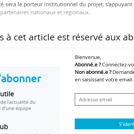
té sera le porteur institutionnel du projet, s’appuyant
 partenaires nationaux et régionaux.
s à cet article est réservé aux 
2014, soumis fin septembre, et présenté devant un jury internati
Bienvenue,
isation déterminée de tous les acteurs scientifiques français, 
Abonné.e ?
Connectez-vou
n nationale, de l’Enseignement supérieur et de la Recherche et d
Non abonné.e ?
Demandez
s », déclare Geneviève Fioraso, secrétaire d’Etat à l’Enseignement…
s'abonner
en saisissant votre email.
utile
de l’actualité du
il d’une équipe
S'iden
pub