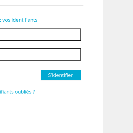
z vos identifiants
S'identifier
ifiants oubliés ?