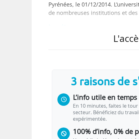
Pyrénées, le 01/12/2014. L’universi
de nombreuses institutions et des
Les étapes
L'accè
Le dossier a été préparé pendant l’été 
début octobre.
« Ce choix est le résultat d’une mobil
soutien fort du ministère de l’Educatio
dynamique des collectivités territoriale
3 raisons de 
L’info utile en temps 
En 10 minutes, faites le tour 
secteur. Bénéficiez du trava
expérimentée.
100% d’info, 0% de 