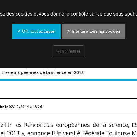
Prendre un rendez-vous
lise des cookies et vous donne le contrôle sur ce que vous souha
✓ OK, tout accepter
✗ Interdire tous les cookies
Personnaliser
ntres européennes de la science en 2018
s Rencontres européennes de la scienc
lié le
02/12/2014 à 18:26
eillir les Rencontres européennes de la science, E
et 2018 », annonce l’Université Fédérale Toulouse M