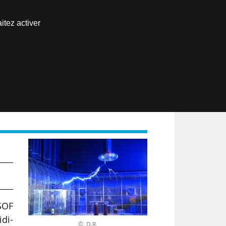
Nous joindre
itez activer
Espace abonné
EN
e
SOF
idi-
© D.R.