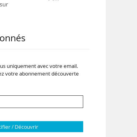
 sur
abonnés
onal
d’un
s uniquement avec votre email.
’une
 votre abonnement découverte
tifier / Découvrir