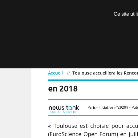
Découvrir sans engagement
Ce site uti
Menu
Accueil
Toulouse accueillera les Renco
Toulouse accueillera le
en 2018
Paris - Initiative n°29299 - Pub
« Toulouse est choisie pour accu
(EuroScience Open Forum) en juill