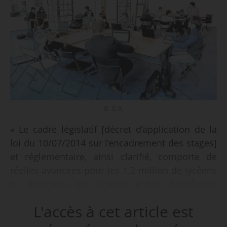
© D.R.
« Le cadre législatif [décret d’application de la
loi du 10/07/2014 sur l’encadrement des stages]
et réglementaire, ainsi clarifié, comporte de
réelles avancées pour les 1,2 million de lycéens
ou étudiants, qui, chaque année, bénéficient
d’un premier contact avec le monde du travail
L'accès à cet article est
par l’intermédiaire du stage », annonce le
MENESR (Ministère de l’Éducation nationale, de