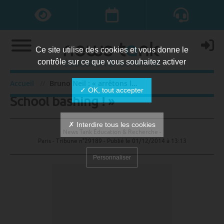
Ce site utilise des cookies et vous donne le
contrôle sur ce que vous souhaitez activer
Bruno Neil : « arrêtons le Business
Accueil
Bruno Neil : « arrêtons le Business School bashing ! »
✓ OK, tout accepter
School bashing ! »
✗ Interdire tous les cookies
News Tank Éducation & Recherche -
Paris - Tribune n°29189 - Publié le
01/12/2014 à 13:13
Personnaliser