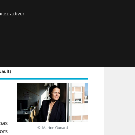
Nous joindre
itez activer
Espace abonné
EN
uault)
pas
© Marine Gonard
lors