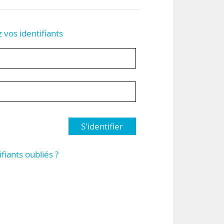
z vos identifiants
S'identifier
ifiants oubliés ?