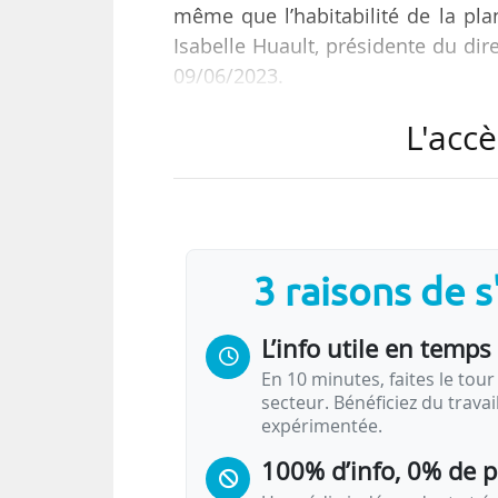
même que l’habitabilité de la pla
Isabelle Huault, présidente du di
09/06/2023.
L'accè
« L’engagement social et environn
plan “Confluences 2025”. L’école
convictions sont désormais inscrite
L’école revisite ainsi l’ensemble
3 raisons de 
l’aune des 17 ODD de l’ONU. « C
d’apprentissage, de nos…
L’info utile en temps 
En 10 minutes, faites le tour 
secteur. Bénéficiez du trava
expérimentée.
100% d’info, 0% de 