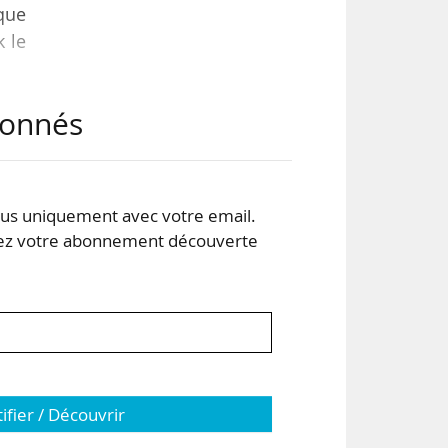
ique
k le
abonnés
 son
ces
s uniquement avec votre email.
e) à
 votre abonnement découverte
ifs
tifier / Découvrir