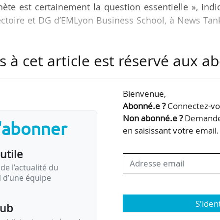
nète est certainement la question essentielle », ind
rectoire et DG d’EMLyon Business School, à News Tan
s à cet article est réservé aux 
emental est un pilier de la stratégie d’EMLyon et de
 étant devenue société à mission en juillet 2021, 
s dans les statuts. »
Bienvenue,
Abonné.e ?
Connectez-vou
 de ses programmes de formation (initiale et continu
Non abonné.e ?
Demandez
s'abonner
ela implique de profonds changements de nos object
en saisissant votre email.
utile
de l’actualité du
il d’une équipe
S'iden
pub