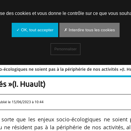
Prendre un rendez-vous
lise des cookies et vous donne le contrôle sur ce que vous souha
✓ OK, tout accepter
✗ Interdire tous les cookies
Personnaliser
-écologiques ne soient pas à la périphérie de nos activités »(I. H
x socio-écologiques ne soient pas à la
s »(I. Huault)
ublié le
15/06/2023 à 10:44
 sorte que les enjeux socio-écologiques ne soient 
 ne résident pas à la périphérie de nos activités, a