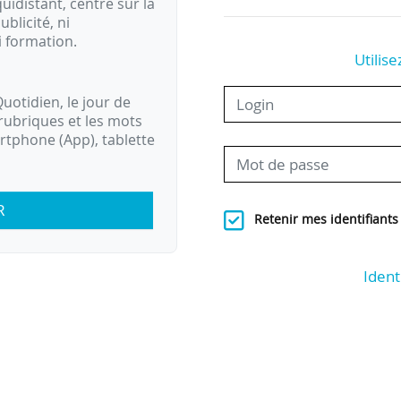
idistant, centré sur la
ublicité, ni
i formation.
Utilise
uotidien, le jour de
rubriques et les mots
artphone (App), tablette
R
Retenir mes identifiants
Ident