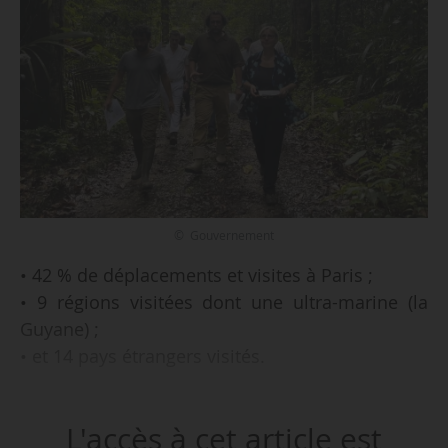
© Gouvernement
• 42 % de déplacements et visites à Paris ;
• 9 régions visitées dont une ultra-marine (la
Guyane) ;
• et 14 pays étrangers visités.
Tels sont les principaux éléments à retenir de
L'accès à cet article est
l’analyse effectuée par News Tank sur les 164