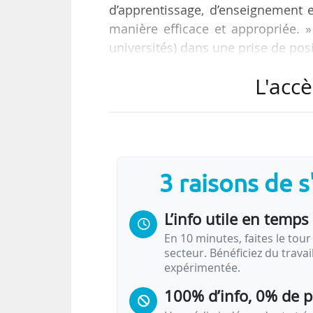
d’apprentissage, d’enseignement e
manière efficace et appropriée. »
universités) dans une prise de posi
L'accè
Constatant que « l’arrivée de Chat
suscité des inquiétudes et un déb
conséquences réelles et potentiel
des études », l’EUA dit « suivre a
débattre avec…
3 raisons de 
L’info utile en temps 
En 10 minutes, faites le tour 
secteur. Bénéficiez du trava
expérimentée.
100% d’info, 0% de 