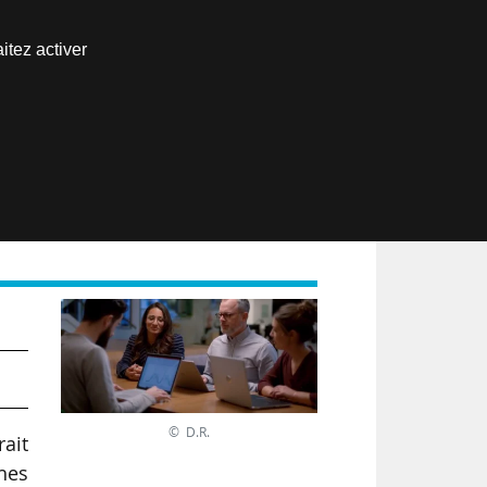
Nous joindre
itez activer
Espace abonné
EN
© D.R.
rait
ches