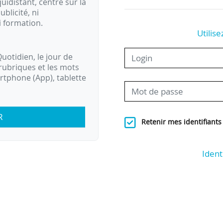
idistant, centré sur la
ublicité, ni
i formation.
Utilise
uotidien, le jour de
rubriques et les mots
artphone (App), tablette
R
Retenir mes identifiants
Ident