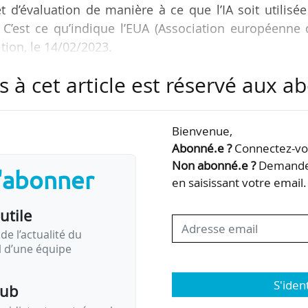
t d’évaluation de manière à ce que l’IA soit utilisé
 C’est ce qu’indique l’EUA (Association européenne
tion, le 14/02/2023.
s à cet article est réservé aux 
GPT et d’outils similaires d’intelligence artificiel
at intense parmi les éducateurs du monde entier sur
les pour l’apprentissage, l’enseignement et l’évalua
Bienvenue,
ctivement ces développements et se réjouir de pouvoi
Abonné.e ?
Connectez-vou
Non abonné.e ?
Demandez
s'abonner
en saisissant votre email.
utile
de l’actualité du
il d’une équipe
S'iden
pub