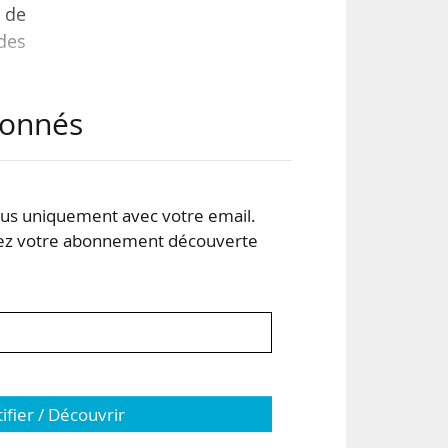
e de
 des
abonnés
le a
 les
tion
r en
s uniquement avec votre email.
 votre abonnement découverte
tifier / Découvrir