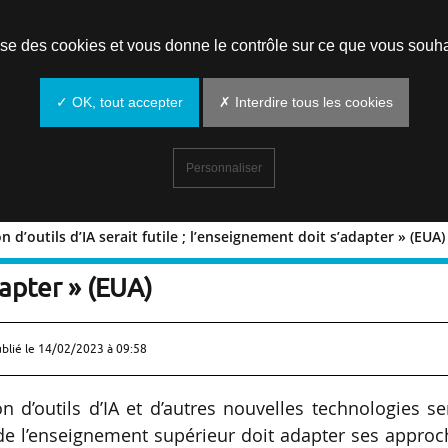
Prendre un rendez-vous
lise des cookies et vous donne le contrôle sur ce que vous souha
✓ OK, tout accepter
✗ Interdire tous les cookies
Personnaliser
on d’outils d’IA serait futile ; l’enseignement doit s’adapter » (EUA)
lisation d’outils d’IA serait futile ;
apter » (EUA)
ublié le
14/02/2023 à 09:58
ation d’outils d’IA et d’autres nouvelles technologies se
r de l’enseignement supérieur doit adapter ses appro