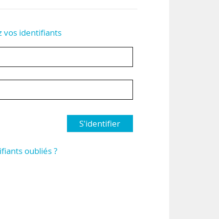
z vos identifiants
S'identifier
ifiants oubliés ?