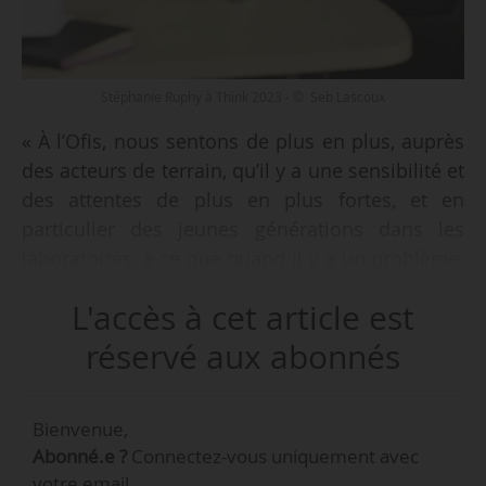
Stéphanie Ruphy à Think 2023 - © Seb Lascoux
« À l’Ofis, nous sentons de plus en plus, auprès
des acteurs de terrain, qu’il y a une sensibilité et
des attentes de plus en plus fortes, et en
particulier des jeunes générations dans les
laboratoires, à ce que quand il y a un problème,
il soit pris en charge de manière efficace et
L'accès à cet article est
juste », déclare Stéphanie Ruphy, directrice de
l’Office français de l’intégrité scientifique du
réservé aux abonnés
Hcéres, lors de la table ronde « Personnalités et
retours d’expérience » de l’édition 2023 de Think
Bienvenue,
Education & Recherche, le 26/01/2023 à
Abonné.e ?
Connectez-vous uniquement avec
Sorbonne Université.
votre email.