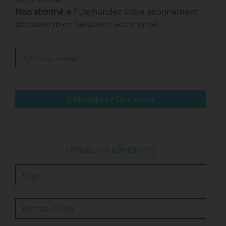
Non abonné.e ?
Demandez votre abonnement
« La question de la prise en charge de l’intégrité
découverte en saisissant votre email.
scientifique par les établissements s’inscrit dans
des attentes de plus en plus fortes dans les
domaines de la discrimination ou bien des
violences sexistes ou sexuelles. Cela passe de
moins en moins qu’il y…
S'identifier / Découvrir
Utilisez vos identifiants