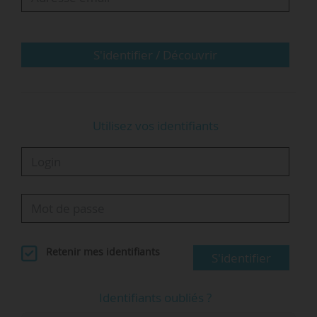
Assimakopoulos a notamment exercé à
Grenoble Ecole de Management et à l’EM Lyon
Business School. Il est président depuis 2013
S'identifier / Découvrir
de l’EDAMBA (European…
Utilisez vos identifiants
Retenir mes identifiants
S'identifier
Identifiants oubliés ?