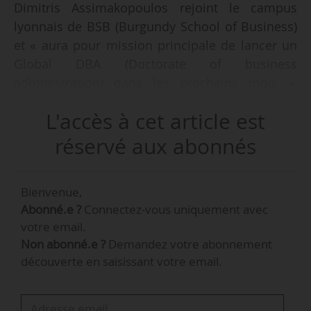
Dimitris Assimakopoulos rejoint le campus
lyonnais de BSB (Burgundy School of Business)
et « aura pour mission principale de lancer un
Global DBA (Doctorate of business
administration) dans les prochains mois »,
annonce l’école, le 26/01/2023. Depuis
L'accès à cet article est
novembre 2022, il est professeur à BSB.
réservé aux abonnés
« Ce programme doctoral de trois à cinq ans en
part-time, avec une forte dimension de
Bienvenue,
recherche appliquée, s’adressera à des profils
Abonné.e ?
Connectez-vous uniquement avec
professionnels expérimentés : cadres et
votre email.
dirigeants d’organisations privées, publiques et
Non abonné.e ?
Demandez votre abonnement
associatives », indique-t-elle.
découverte en saisissant votre email.
Titulaire d’un PhD de l’Université de Sheffield et
d’une HDR de l’Université de Grenoble, Dimitris