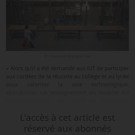
© Université Bretagne Sud
« Alors qu’il a été demandé aux IUT de participer
aux cordées de la réussite au collège et au lycée
pour valoriser la voie technologique,
abandonner cet enseignement en sixième est
incompréhensible eu égard au nécessaire
développement de cette voie pour relever les
L'accès à cet article est
défis sociaux et économiques du pays »,
indique l’assemblée des directeurs d’IUT, le
réservé aux abonnés
23/01/2023.