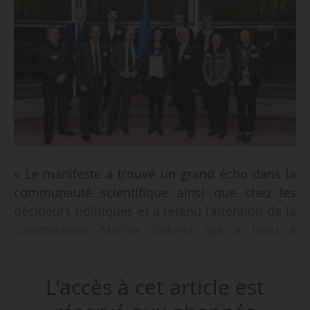
« Le manifeste a trouvé un grand écho dans la
communauté scientifique ainsi que chez les
décideurs politiques et a retenu l’attention de la
commissaire Mariya Gabriel qui a tenu à
exprimer son soutien à travers un événement
conclu par une cérémonie au cours de laquelle
L'accès à cet article est
le président de l’Initiative for Science in Europe,
Martin Andler, a pu lui remettre le document en