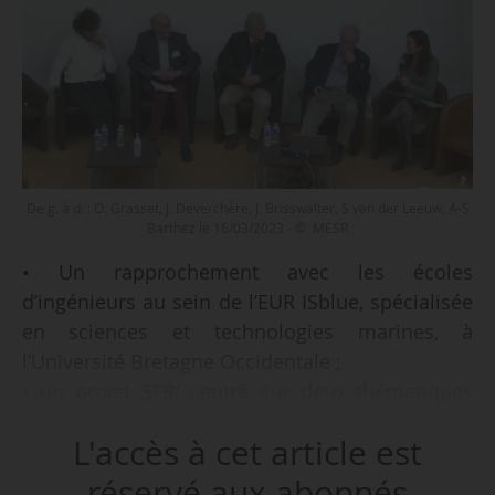
De g. à d. : O. Grasset, J. Deverchère, J. Brisswalter, S van der Leeuw, A-S
Barthez le 16/03/2023 - © MESR
• Un rapprochement avec les écoles
d’ingénieurs au sein de l’EUR ISblue, spécialisée
en sciences et technologies marines, à
l’Université Bretagne Occidentale ;
• un projet SFRI centré sur deux thématiques
stratégiques, industrie du futur et santé du
L'accès à cet article est
futur, avec des modèles différents d’écoles
graduées à Nantes Université ;
réservé aux abonnés