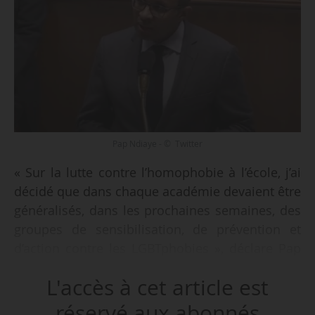
Pap Ndiaye - © Twitter
« Sur la lutte contre l’homophobie à l’école, j’ai
décidé que dans chaque académie devaient être
généralisés, dans les prochaines semaines, des
groupes de sensibilisation, de prévention et
d’action contre les LGBTphobies », déclare Pap
Ndiaye, ministre de l’éducation nationale et de
L'accès à cet article est
la jeunesse, le 18/01/2023.
réservé aux abonnés