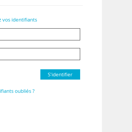
z vos identifiants
S'identifier
ifiants oubliés ?