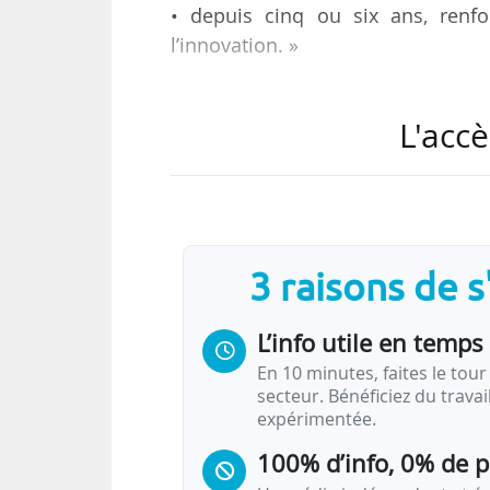
• depuis cinq ou six ans, renfo
l’innovation. »
Telles sont les trois principales a
L'accè
innovation, qui fête ses dix ans
juillet 2018.
Issue en 2012 de la fusion de l’U
innovation commençait à se dévelo
3 raisons de 
des politiques de soutien à l’Innova
L’info utile en temps 
Elle revendique à ce jour 70 memb
En 10 minutes, faites le tour 
secteur. Bénéficiez du trava
expérimentée.
100% d’info, 0% de 