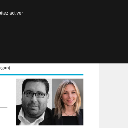
Nous joindre
itez activer
Espace abonné
EN
Ragon)