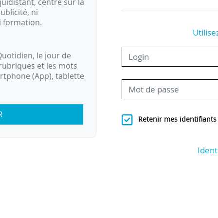
idistant, centré sur la
ublicité, ni
i formation.
Utilise
uotidien, le jour de
rubriques et les mots
artphone (App), tablette
R
Retenir mes identifiants
Ident