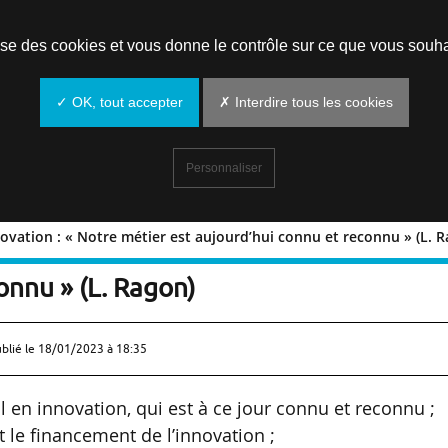
Prendre un rendez-vous
lise des cookies et vous donne le contrôle sur ce que vous souha
✓ OK, tout accepter
✗ Interdire tous les cookies
Personnaliser
novation : « Notre métier est aujourd’hui connu et reconnu » (L. 
en innovation : « Notre métier est
onnu » (L. Ragon)
ublié le
18/01/2023 à 18:35
l en innovation, qui est à ce jour connu et reconnu ;
le financement de l’innovation ;