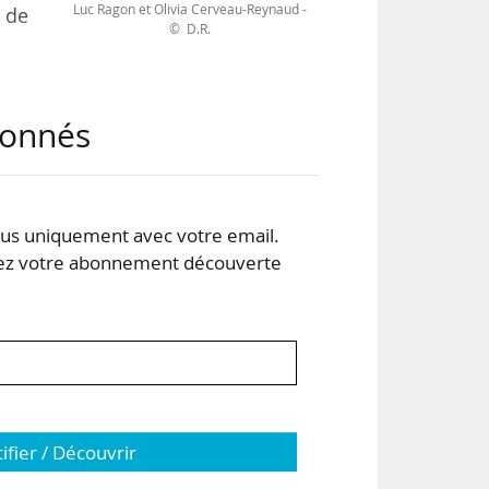
Luc Ragon et Olivia Cerveau-Reynaud -
 de
© D.R.
s en
abonnés
uis
l en
s uniquement avec votre email.
tion
 votre abonnement découverte
…
tifier / Découvrir