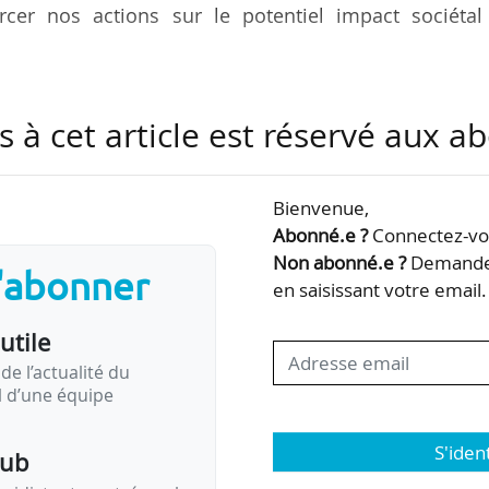
rcer nos actions sur le potentiel impact sociétal
mbitions et raisons d’être de l’Association des conseil
s à cet article est réservé aux 
 le 17/01/2023, selon Luc Ragon, son président dep
Bienvenue,
natrantec et de l’Ascofi, à un moment où « le consei
Abonné.e ?
Connectez-vou
pper fortement en France, en parallèle de l’accéléra
Non abonné.e ?
Demandez
s'abonner
tion », l’ACI a « doublé de taille en dix ans ».
en saisissant votre email.
utile
res et 5 000 consultants : « Presque aucun acteur du
de l’actualité du
il d’une équipe
S'iden
pub