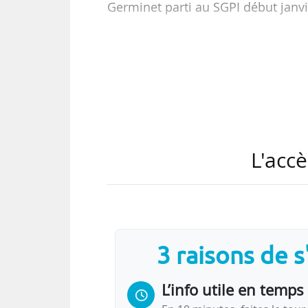
Germinet parti au SGPI début janvi
Titulaire d’un doctorat en géograp
Bordeaux), Laurent Gatineau intè
puis devient maître de conférences
de l’UFR lettres et sciences humain
En mai 2020, il devient VP délég
L'accè
délégué à la politique d’établisse
3 raisons de 
L’info utile en temps 