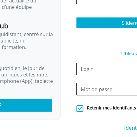
de l’actualité du
il d’une équipe
S'iden
pub
idistant, centré sur la
ublicité, ni
i formation.
Utilise
uotidien, le jour de
rubriques et les mots
artphone (App), tablette
R
Retenir mes identifiants
Ident