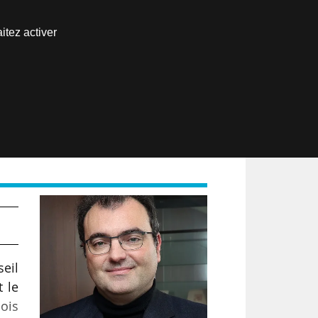
Nous joindre
itez activer
Espace abonné
EN
eil
t le
ois