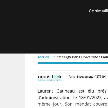
Découvrir sans engagement
Ce site uti
Menu
Accueil
CY Cergy Paris Université : La
CY Cergy Paris Universit
Paris - Mouvement n°277191 -
Laurent Gatineau est élu prési
d’administration, le 18/01/2023, 
même jour. Son mandat couvre l