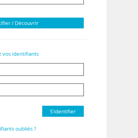
tifier / Découvrir
z vos identifiants
S'identifier
ifiants oubliés ?