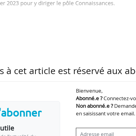
er 2023 pour y diriger le pôle Connaissances.
hie de l’Université Bordeaux 3 (aujourd’hui Universit
gre l’Université de Cergy-Pontoise en 2005 comme Pr
 à l’IUT de Cergy-Pontoise en 2009. Il est élu direc
es en juillet 2016.
ué au dialogue budgétaire, puis en septembre 2020,
s à cet article est réservé aux 
ment du nouvel EPE, en…
Bienvenue,
Abonné.e ?
Connectez-vou
Non abonné.e ?
Demandez
s'abonner
en saisissant votre email.
utile