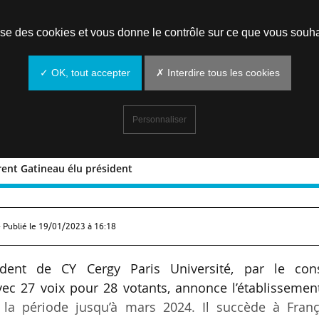
Prendre un rendez-vous
lise des cookies et vous donne le contrôle sur ce que vous souha
✓ OK, tout accepter
✗ Interdire tous les cookies
Personnaliser
urent Gatineau élu président
é : Laurent Gatineau élu président
 Publié le
19/01/2023 à 16:18
dent de CY Cergy Paris Université, par le cons
avec 27 voix pour 28 votants, annonce l’établissemen
a période jusqu’à mars 2024. Il succède à Franç