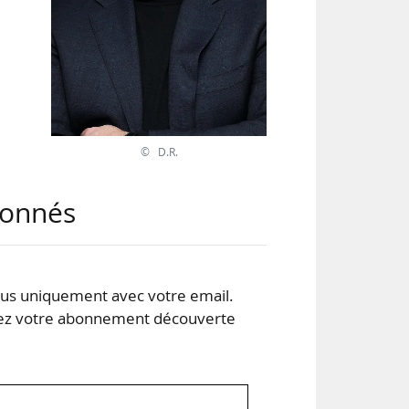
é de
ag,
teur
© D.R.
 VP
abonnés
s uniquement avec votre email.
 votre abonnement découverte