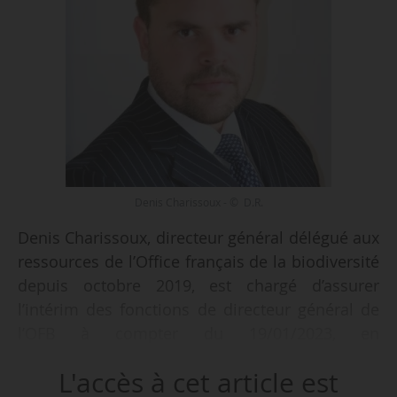
Denis Charissoux - © D.R.
Denis Charissoux, directeur général délégué aux
ressources de l’Office français de la biodiversité
depuis octobre 2019, est chargé d’assurer
l’intérim des fonctions de directeur général de
l’OFB à compter du 19/01/2023, en
remplacement de Pierre Dubreuil devenu
L'accès à cet article est
directeur du Domaine national de Chambord.