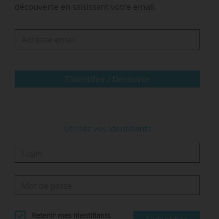
découverte en saisissant votre email.
réseaux de chaque institution afin de faire
connaître et d’accroître l’impact des actions
menées en matière d’EMI. »
Les engagements pris par les deux institutions
portent sur :
S'identifier / Découvrir
• la diffusion de ressources…
Utilisez vos identifiants
Retenir mes identifiants