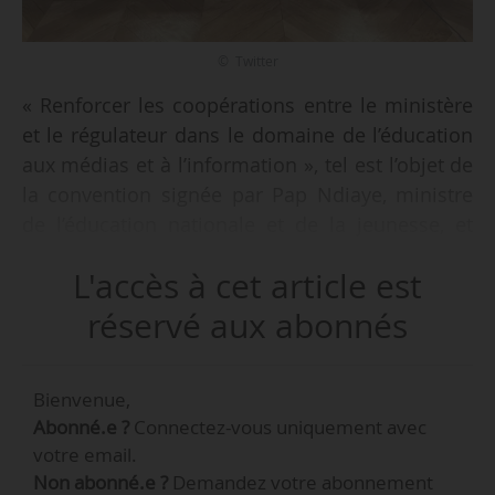
© Twitter
« Renforcer les coopérations entre le ministère
et le régulateur dans le domaine de l’éducation
aux médias et à l’information », tel est l’objet de
la convention signée par Pap Ndiaye, ministre
de l’éducation nationale et de la jeunesse, et
Roch-Olivier Maistre, président de l’Arcom, le
L'accès à cet article est
17/01/2023.
réservé aux abonnés
« Ce partenariat, qui s’inscrit dans la continuité
des conventions signées par le MENJ avec la
Bienvenue,
Hadopi en 2019, et avec le CSA en 2020, vise à
Abonné.e ?
Connectez-vous uniquement avec
renforcer l’éducation aux médias, à l’information
votre email.
et à la citoyenneté numérique, à développer des
Non abonné.e ?
Demandez votre abonnement
actions éducatives communes et à mobiliser les