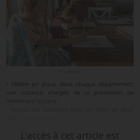
© Unsplash
• Mettre en place, dans chaque département,
une instance chargée de la prévention de
l’évitement scolaire.
• Réunir ces instances dans un délai de deux
mois, au plus tard.
• Identifier les enfants en situation d’évitement
L'accès à cet article est
scolaire qui devront faire l’objet d’un examen