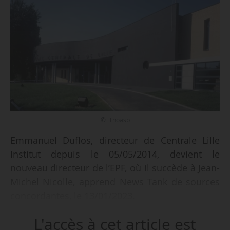
© Thoasp
Emmanuel Duflos, directeur de Centrale Lille
Institut depuis le 05/05/2014, devient le
nouveau directeur de l’EPF, où il succède à Jean-
Michel Nicolle, apprend News Tank de sources
concordantes, le 13/01/2023.
L'accès à cet article est
Un avis déclarant les fonctions de directeur