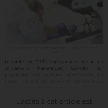
© Conférence des présidents d'université – Université de Franche-
Comté
Le nombre de CRCT (congés pour recherches ou
conversions thématiques) accordés, sur
proposition des sections compétentes du
Conseil national des universités, est fixé à 310
semestres pour l’année universitaire 2023-2024,
indique un arrêté du 28/11/2022 publié au
L'accès à cet article est
Bulletin officiel de l’ESR le 12/01/2023.