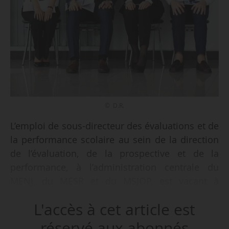
© D.R.
L’emploi de sous-directeur des évaluations et de
la performance scolaire au sein de la direction
de l’évaluation, de la prospective et de la
performance, à l’administration centrale du
MENJ, du MESR et du MSJOP, est vacant à
compter du 01/04/2023, indique un avis paru au
L'accès à cet article est
Journal officiel du 11/01/2023.
réservé aux abonnés