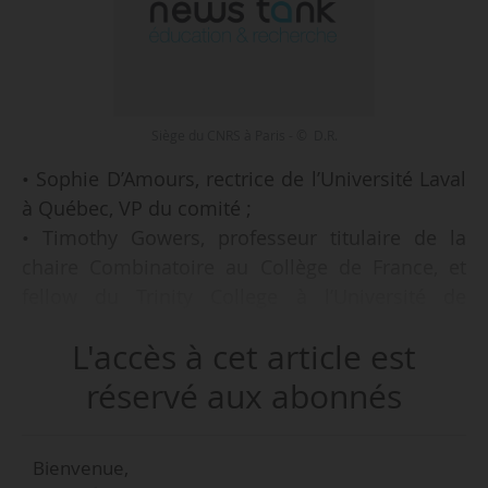
Siège du CNRS à Paris - © D.R.
• Sophie D’Amours, rectrice de l’Université Laval
à Québec, VP du comité ;
• Timothy Gowers, professeur titulaire de la
chaire Combinatoire au Collège de France, et
fellow du Trinity College à l’Université de
Cambridge ;
L'accès à cet article est
• Ilan Marek, professeur de chimie au Technion
(Haifa, Israël) ;
réservé aux abonnés
• ou encore Christopher Stubbs, dean of science
d’Harvard University.
Bienvenue,