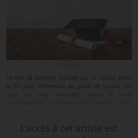
© Rawpixel Ltd.
29 des 38 dossiers évalués par la CEFDG et/ou
la CTI pour l’obtention du grade de licence ont
reçu un avis favorable, selon la note
accompagnant le projet d’arrêté fixant la liste
des écoles autorisées à délivrer un diplôme
conférant le grade de licence à leurs titulaires à
L'accès à cet article est
compter de la rentrée universitaire 2023. Le
texte, dont News Tank a obtenu copie, doit être