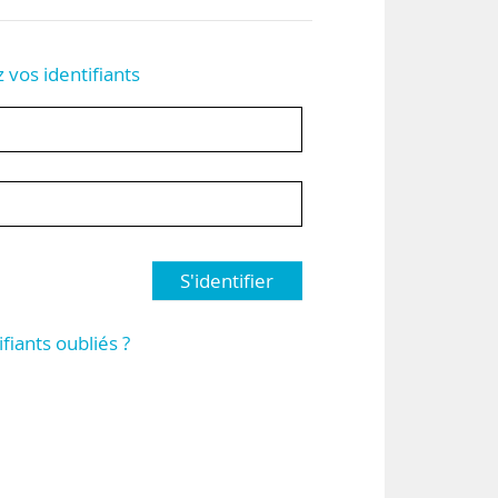
z vos identifiants
S'identifier
ifiants oubliés ?