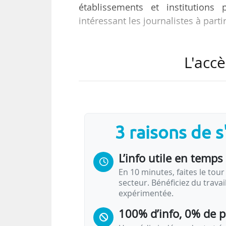
établissements et institution
intéressant les journalistes à part
Cet agenda n’est pas exhaustif. Sa
L'accè
communication/relations publiqu
de l’éducation, de l’enseignement s
L’équipe de News Tank vous donn
au 26/01.
3 raisons de 
L’agenda de News Tank : éduc
L’info utile en temps 
Semaine du 09/01 au 15/01
En 10 minutes, faites le tour 
secteur. Bénéficiez du trava
Crous Bourgogne-Franche-Comté,
09/
expérimentée.
100% d’info, 0% de 