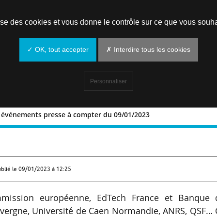
Prendre un rendez-vous
lise des cookies et vous donne le contrôle sur ce que vous souha
✓ OK, tout accepter
✗ Interdire tous les cookies
Personnaliser
t événements presse à compter du 09/01/2023
nces et événements presse à compter
ublié le
09/01/2023 à 12:25
ommission européenne, EdTech France et Banque 
Auvergne, Université de Caen Normandie, ANRS, QSF…