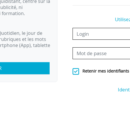
idistant, centré sur la
ublicité, ni
i formation.
Utilise
uotidien, le jour de
rubriques et les mots
artphone (App), tablette
R
Retenir mes identifiants
Ident