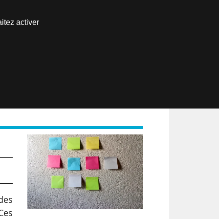
Nous joindre
itez activer
Espace abonné
EN
des
 Ces