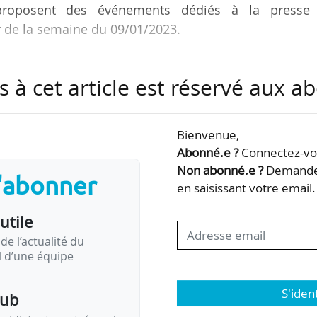
s proposent des événements dédiés à la presse
ir de la semaine du 09/01/2023.
 vocation est de donner aux dirigeants et aux direct
s à cet article est réservé aux 
es une vision des événements qui animent l’écosyst
upérieur, de la recherche et de l’innovation.
Bienvenue,
e rendez-vous pour Think Education et Recherche du
Abonné.e ?
Connectez-vou
Non abonné.e ?
Demandez
s'abonner
en saisissant votre email.
ation, recherche, innovation
utile
de l’actualité du
il d’une équipe
01, 11 h 30…
S'iden
pub