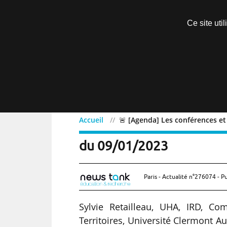
Découvrir sans engagement
Ce site uti
Menu
Accueil
🚨 [Agenda] Les conférences e
🚨 [Agenda] Les confére
du 09/01/2023
Paris - Actualité n°276074 - P
Sylvie Retailleau, UHA, IRD, C
Territoires, Université Clermont 