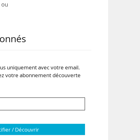
 ou
ions
abonnés
ème
 24
s uniquement avec votre email.
 votre abonnement découverte
tifier / Découvrir