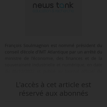
François Soulmagnon est nommé président du
conseil d’école d’IMT Atlantique par un arrêté du
ministre de l’économie, des finances et de la
souveraineté industrielle et numérique, en date
du 05/12/2022 et publié au Journal officiel du
31/12. Il succède à Guillaume Texier.
L'accès à cet article est
Ingénieur diplômé de l’école Polytechnique en
réservé aux abonnés
1979, puis de l’école des Mines de Paris en 1982,
François Soulmagnon débute sa