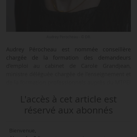
Audrey Perocheau - © DR.
Audrey Pérocheau est nommée conseillère
chargée de la formation des demandeurs
d’emploi au cabinet de Carole Grandjean,
ministre déléguée chargée de l’enseignement et
de la formation professionnels auprès du MTPEI
et du MENJ, à compter du 03/01/2023, selon un
L'accès à cet article est
arrêté du 26/12/2022, paru au JO du 31/12. Elle
occupe la même fonction au cabinet d’Olivier
réservé aux abonnés
Dussopt, ministre du travail et du plein emploi,
selon un second arrêté paru le même jour.
Bienvenue,