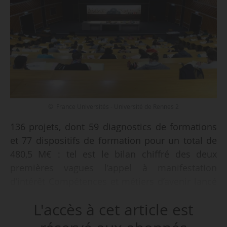
© France Universités - Université de Rennes 2
136 projets, dont 59 diagnostics de formations
et 77 dispositifs de formation pour un total de
480,5 M€ : tel est le bilan chiffré des deux
premières vagues l’appel à manifestation
d’intérêt Compétences et métiers d’avenir lancé
par le Gouvernement le 16/12/2021, dans le
L'accès à cet article est
cadre de France 2030.