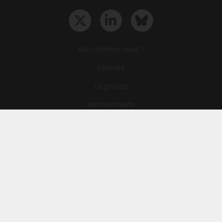
Qui sommes-nous ?
L‘équipe
Le groupe
Abonnements
Contact
Archives
CGA
Mentions légales
Confidentialité
Cookies