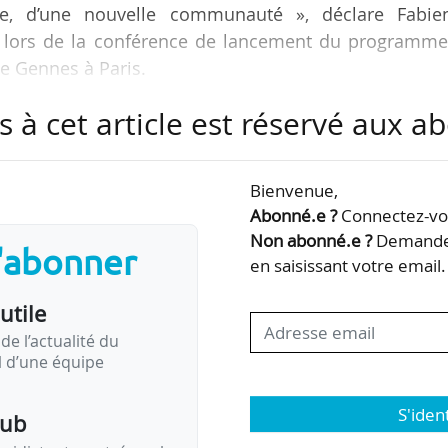
me, d’une nouvelle communauté », déclare Fabie
, lors de la conférence de lancement du programme,
de Gennes à Paris.
s à cet article est réservé aux 
teur de 6,1 M€ sur 2021-2029 via l’agence nationale d
té PSL et mis en œuvre par le J-Pal Europe, avec
s. Le programme vise à soutenir le développement de
Bienvenue,
ice de l’éducation et à promouvoir l’utilisation 
Abonné.e ?
Connectez-vou
 politiques…
Non abonné.e ?
Demandez
s'abonner
en saisissant votre email.
utile
de l’actualité du
il d’une équipe
S'iden
pub