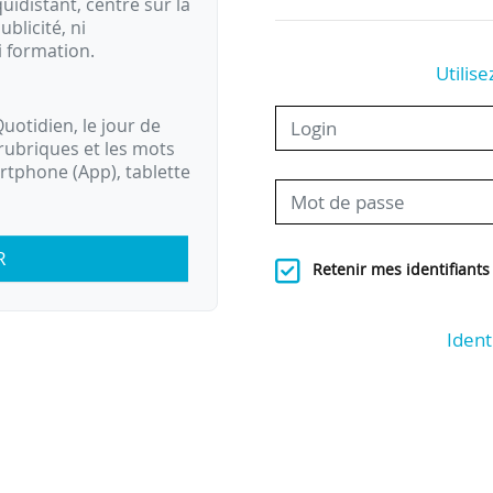
idistant, centré sur la
ublicité, ni
i formation.
Utilise
uotidien, le jour de
rubriques et les mots
artphone (App), tablette
R
Retenir mes identifiants
Ident