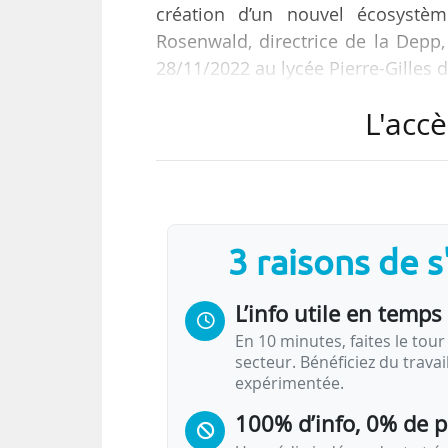
création d’un nouvel écosystè
Rosenwald, directrice de la Depp
28/11/2022 au lycée Pierre-Gilles 
L'accè
IDEE est financé par le PIA 3 à hau
recherche, porté par l’Universi
nombreux laboratoires partenaire
recherche expérimentale au serv
résultats produits pour nourrir les
3 raisons de 
L’info utile en temps 
En 10 minutes, faites le tour 
secteur. Bénéficiez du trava
expérimentée.
100% d’info, 0% de 