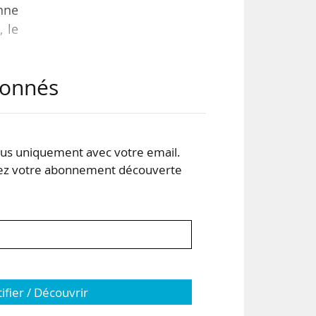
nne
 le
abonnés
e la
 de
 la
des
s uniquement avec votre email.
 votre abonnement découverte
tifier / Découvrir