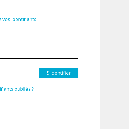
z vos identifiants
S'identifier
ifiants oubliés ?