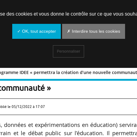
Prendre un rendez-vous
lise des cookies et vous donne le contrôle sur ce que vous souha
✓ OK, tout accepter
✗ Interdire tous les cookies
Personnaliser
rogramme IDEE « permettra la création d’une nouvelle communaut
: le programme IDEE « permettra la
e communauté »
ublié le
05/12/2022 à 17:07
, données et expérimentations en éducation) servira
rain et le débat public sur l’éducation. Il permettr