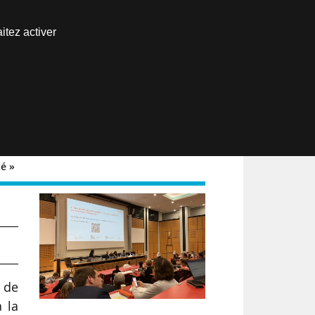
Nous joindre
itez activer
Espace abonné
EN
é »
 de
a la