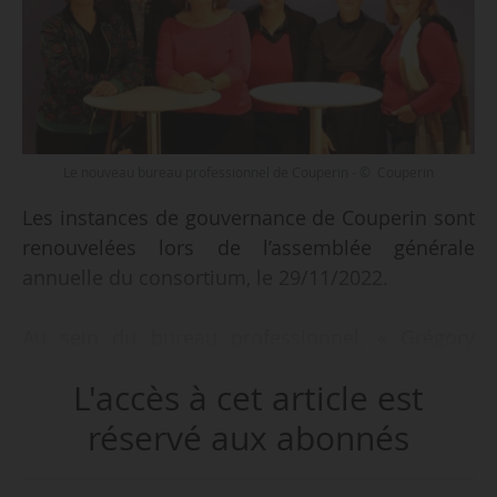
Le nouveau bureau professionnel de Couperin - © Couperin
Les instances de gouvernance de Couperin sont
renouvelées lors de l’assemblée générale
annuelle du consortium, le 29/11/2022.
Au sein du bureau professionnel, « Grégory
Colcanap (directeur de la Bibliothèque
L'accès à cet article est
interuniversitaire Cujas), coordonnateur du
consortium depuis 14 ans, n’a pas souhaité se
réservé aux abonnés
représenter ». Françoise Rousseau-Hans, cheffe
du service valorisation de l’information au CEA,