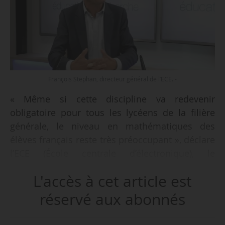
François Stephan, directeur général de l’ECE. -
« Même si cette discipline va redevenir
obligatoire pour tous les lycéens de la filière
générale, le niveau en mathématiques des
élèves français reste très préoccupant », déclare
l’ECE (École centrale d’électronique), le
18/11/2022.
L'accès à cet article est
L’école réagit aux annonces de Pap Ndiaye,
réservé aux abonnés
ministre de l’éducation nationale et de la
jeunesse, en amont des Assises