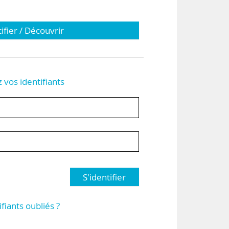
tifier / Découvrir
z vos identifiants
S'identifier
ifiants oubliés ?