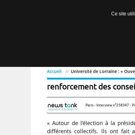
Découvrir sans engagement
Ce site uti
Menu
Accueil
Université de Lorraine : « Ouve
Université de Lorraine : 
renforcement des conseil
Paris - Interview n°258347 - P
« Autour de l’élection à la prési
différents collectifs. Ils ont fai