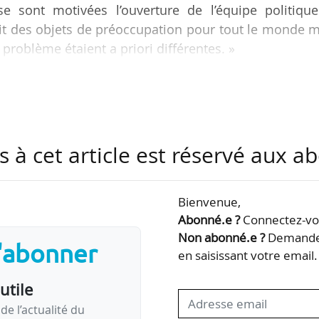
 se sont motivées l’ouverture de l’équipe politique
soit des objets de préoccupation pour tout le monde 
e problème étaient a priori différentes. »
anger, présidente de l’Université de Lorraine élue
osition qui vise à renforcer le poids des conseils
s à cet article est réservé aux 
mmissions avec une présidence confiée aux autres lis
et des moyens, avec des analyses et…
Bienvenue,
Abonné.e ?
Connectez-vou
Non abonné.e ?
Demandez
s'abonner
en saisissant votre email.
utile
de l’actualité du