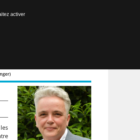
Nous joindre
itez activer
Espace abonné
EN
anger)
 les
ntre