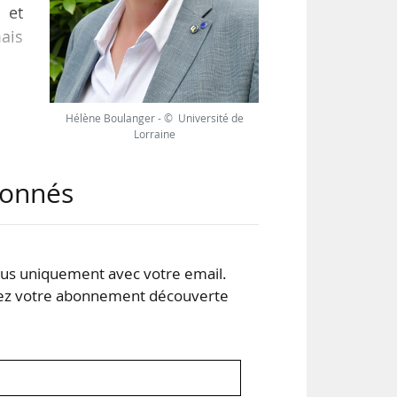
 et
mais
 le
Hélène Boulanger - © Université de
Lorraine
 et
abonnés
tes.
s uniquement avec votre email.
 votre abonnement découverte