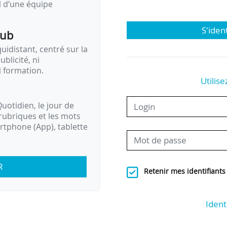
il d’une équipe
S'iden
pub
idistant, centré sur la
ublicité, ni
i formation.
Utilise
uotidien, le jour de
rubriques et les mots
artphone (App), tablette
R
Retenir mes identifiants
Ident