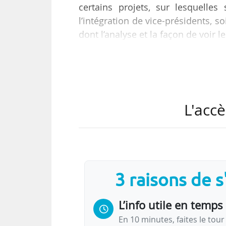
certains projets, sur lesquelles
l’intégration de vice-présidents, 
dont l’analyse et la façon de voir l
C’est ce que déclare Hélène Boul
31/05/2022, à News Tank le 12/07.
« Nous sommes arrivés à une prop
L'accè
leurs élus, et à installer des co
C’est notamment le cas sur le suj
3 raisons de 
L’info utile en temps 
En 10 minutes, faites le tour 