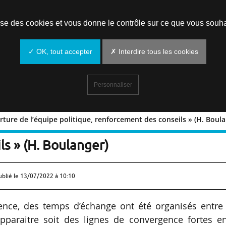
Prendre un rendez-vous
lise des cookies et vous donne le contrôle sur ce que vous souha
✓ OK, tout accepter
✗ Interdire tous les cookies
Personnaliser
rture de l’équipe politique, renforcement des conseils » (H. Boul
« Ouverture de l’équipe politique,
s » (H. Boulanger)
ublié le
13/07/2022 à 10:10
dence, des temps d’échange ont été organisés entre
t apparaitre soit des lignes de convergence fortes e