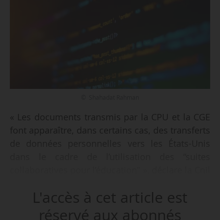
© Shahadat Rahman
« Les documents transmis par la CPU et la CGE
font apparaître, dans certains cas, des transferts
de données personnelles vers les États-Unis
dans le cadre de l’utilisation des “suites
collaboratives pour l’éducation” », déclare la Cnil
le 28/05/2021, et qui appelle donc « à des
L'accès à cet article est
évolutions dans l’utilisation des outils
collaboratifs états-uniens pour l’ESR ».
réservé aux abonnés