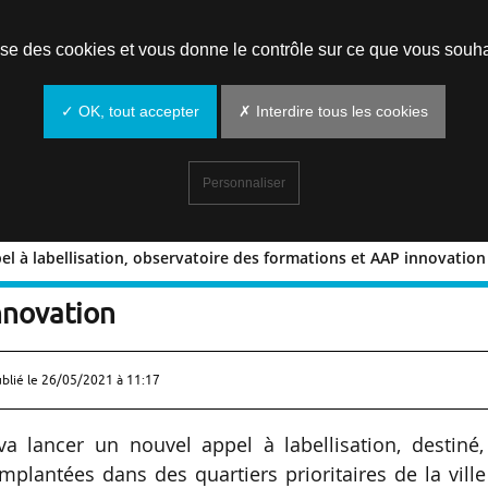
Prendre un rendez-vous
lise des cookies et vous donne le contrôle sur ce que vous souha
✓ OK, tout accepter
✗ Interdire tous les cookies
Personnaliser
pel à labellisation, observatoire des formations et AAP innovation
N : appel à labellisation, observatoire
nnovation
ublié le
26/05/2021 à 11:17
 lancer un nouvel appel à labellisation, destiné,
mplantées dans des quartiers prioritaires de la vill