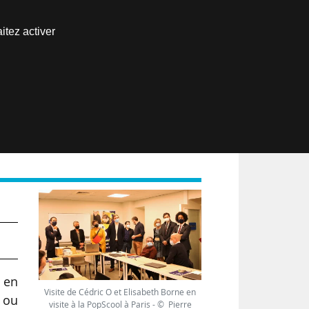
Nous joindre
itez activer
Espace abonné
EN
 en
Visite de Cédric O et Elisabeth Borne en
e ou
visite à la PopScool à Paris - © Pierre