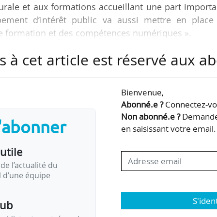
rurale et aux formations accueillant une part import
pement d’intérêt public va aussi mettre en place
e de formation et des compétences numériques ».
s à cet article est réservé aux 
rne, ministre du travail, et Cédric O, secrétaire d’
 le 20/05/2021. Ils présentent, lors d’un déplacemen
Pop School à Paris, la nouvelle feuille de route d
Bienvenue,
Abonné.e ?
Connectez-vou
Non abonné.e ?
Demandez
s'abonner
ée par Samia Ghozlane et présidée…
en saisissant votre email.
utile
de l’actualité du
il d’une équipe
S'iden
pub