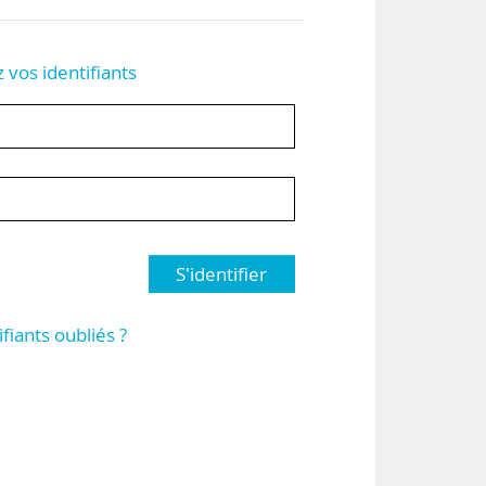
z vos identifiants
S'identifier
ifiants oubliés ?