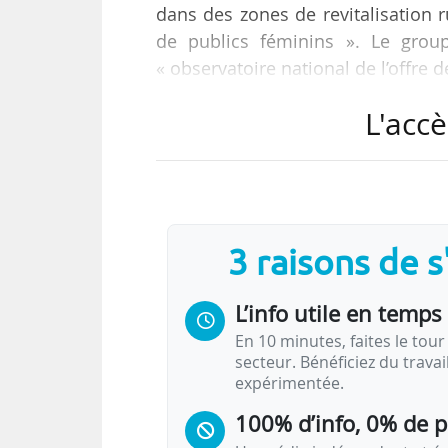
dans des zones de revitalisation 
de publics féminins ». Le grou
« observatoire national de l’offr
L'accè
C’est ce qu’indiquent Élisabeth Bo
chargé de la transition numérique,
sein de l’organisme de formation 
Grande école du numérique.
3 raisons de 
La structure, créée en 2016, dirig
L’info utile en temps 
En 10 minutes, faites le tour 
secteur. Bénéficiez du trava
expérimentée.
100% d’info, 0% de 