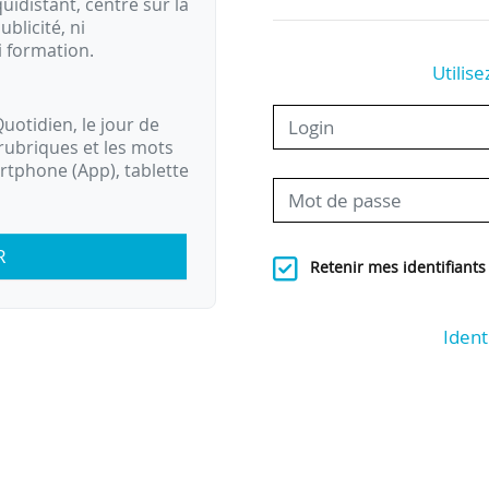
idistant, centré sur la
ublicité, ni
i formation.
Utilise
uotidien, le jour de
rubriques et les mots
artphone (App), tablette
R
Retenir mes identifiants
Ident