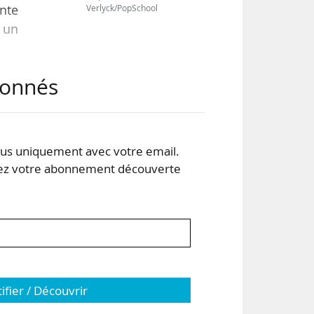
ante
Verlyck/PopSchool
 un
abonnés
État
t au
e la
s uniquement avec votre email.
 votre abonnement découverte
tifier / Découvrir