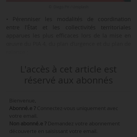
© Diego PH / Unsplash
• Pérenniser les modalités de coordination
entre l’État et les collectivités territoriales
apparues les plus efficaces lors de la mise en
œuvre du PIA 4, du plan d’urgence et du plan de
relance ;
• Approfondir l’évaluation des aides publiques à
L'accès à cet article est
l’innovation pour mieux analyser les impacts
des différents dispositifs, suivre leur
réservé aux abonnés
distribution territoriale et s’assurer de l’absence
d’éviction des financements privés ;
Bienvenue,
• Favoriser l’achat public auprès d’entreprises
Abonné.e ?
Connectez-vous uniquement avec
innovantes en renforçant la formation des
votre email.
acheteurs publics et en développant la
Non abonné.e ?
Demandez votre abonnement
rencontre en amont avec des entreprises
découverte en saisissant votre email.
innovantes ;