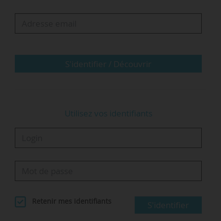
• Agir pour renforcer l’EIC et accompagner le
développement au niveau européen du capital
de croissance des start-up ;
• Faire des partenariats transnationaux un levier
stratégique d’innovation en…
S'identifier / Découvrir
Utilisez vos identifiants
Retenir mes identifiants
S'identifier