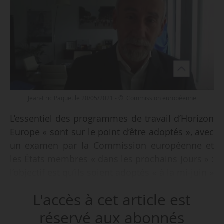
Jean-Eric Paquet le 20/05/2021 - © Commission européenne
L’essentiel des programmes de travail d’Horizon
Europe « sont sur le point d’être adoptés », avec
un examen par la Commission européenne et
les États membres « dans les prochains jours » :
l’objectif est qu’ils soient adoptés « à la mi-juin »
2021 pour pouvoir lancer les AAP « dans la
L'accès à cet article est
foulée » pour des soumissions de projets par
les acteurs de la recherche « après l’été ».
réservé aux abonnés