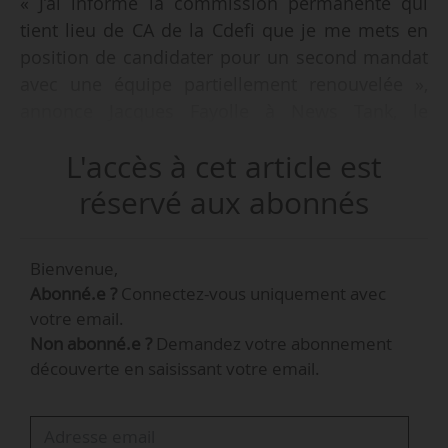
« J’ai informé la commission permanente qui
tient lieu de CA de la Cdefi que je me mets en
position de candidater pour un second mandat
avec une équipe partiellement renouvelée »,
annonce Jacques Fayolle à News Tank, le
21/05/2021.
L'accès à cet article est
Jacques Fayolle est président de la Cdefi depuis
réservé aux abonnés
le 14/06/2019, après en avoir été premier vice-
président et président par intérim à deux
Bienvenue,
reprises en 2017 et 2019.
Abonné.e ?
Connectez-vous uniquement avec
votre email.
« Nous travaillons déjà sur un projet depuis
Non abonné.e ?
Demandez votre abonnement
quelques jours, et d’ici le 10/06 [date butoir des
découverte en saisissant votre email.
candidatures], nous finalisons ce projet et la
composition de l’équipe », précise-t-il.