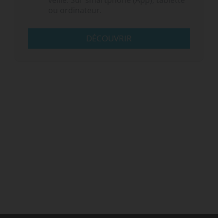
veille. Sur smartphone (App), tablette
ou ordinateur.
DÉCOUVRIR