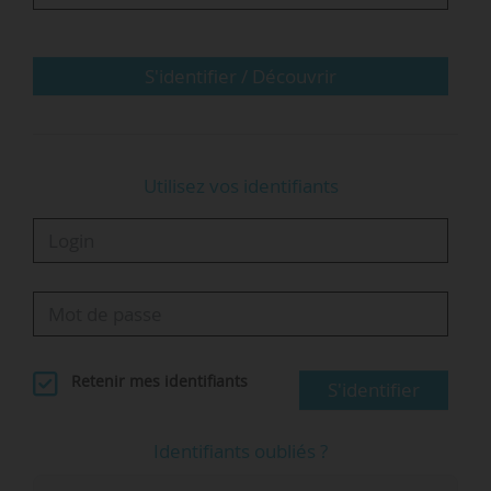
« J’ai informé mon école aussi, puisque j’ai
toujours dit et redis que pour être président de
la Cdefi, il faut être directeur d’école et que cette
S'identifier / Découvrir
école fonctionne bien. C’est le cas de Télécom
Saint-Étienne, qui crée…
Utilisez vos identifiants
Retenir mes identifiants
S'identifier
Identifiants oubliés ?