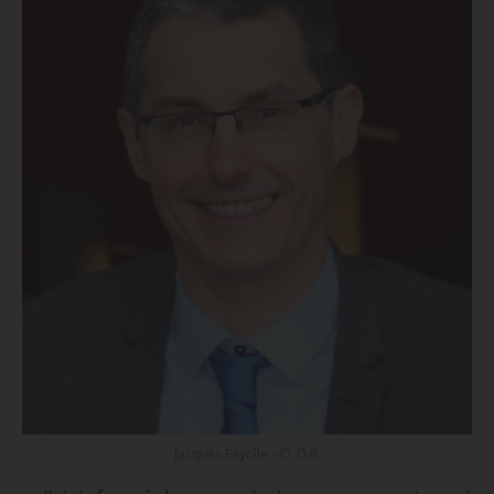
Jacques Fayolle - © D.R.