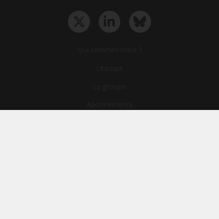
Qui sommes-nous ?
L‘équipe
Le groupe
Abonnements
Contact
Archives
CGA
Mentions légales
Confidentialité
Cookies