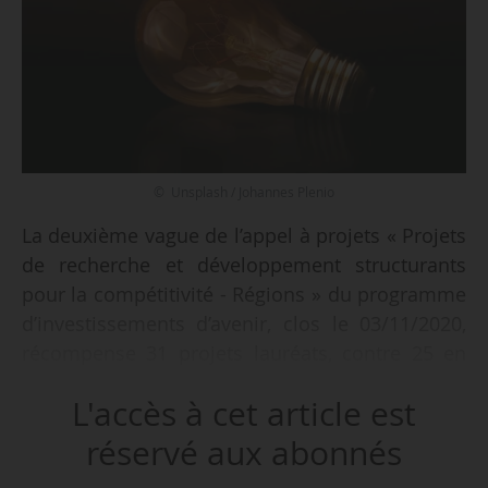
© Unsplash / Johannes Plenio
La deuxième vague de l’appel à projets « Projets
de recherche et développement structurants
pour la compétitivité - Régions » du programme
d’investissements d’avenir, clos le 03/11/2020,
récompense 31 projets lauréats, contre 25 en
première vague, annonce le SGPI le 19/05/2021.
L'accès à cet article est
L’AAP PSPC - Régions est un dispositif de
réservé aux abonnés
financement qui a pour objectif de soutenir des